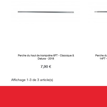
Perche du haut de trampoline 6FT - Classique &
Perche du
Deluxe - 2018
14FT -
Prix
7,90 €
Affichage 1-3 de 3 article(s)