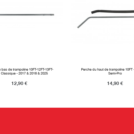
 bas de trampoline 10FT-12FT-13FT-
Perche du haut de trampoline 10FT -
 Classique - 2017 & 2018 & 2025
Semi-Pro
Prix
12,90 €
Prix
14,90 €