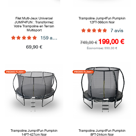
Filet Multi-Jeux Universel
Trampoline Jump4Fun Pumpkin
JUMP4FUN : Transformez
12FT-366cm Noir
Votre Trampoline en Terrain
7 avis
Multisport
159 avis
Prix de base
Prix
199,00 €
749,00 €
Prix
69,90 €
Économisez 550,00 €
Trampoline Jump4Fun Pumpkin
Trampoline Jump4Fun Pumpkin
14FT-427cm Noir
8FT-244cm Noir