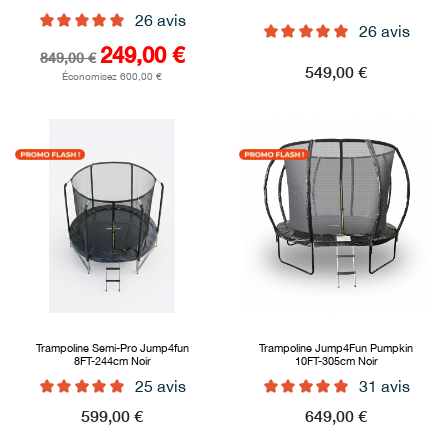
26 avis
26 avis
Prix de base
Prix
249,00 €
849,00 €
Prix
549,00 €
Économisez 600,00 €
Trampoline Semi-Pro Jump4fun
Trampoline Jump4Fun Pumpkin
8FT-244cm Noir
10FT-305cm Noir
25 avis
31 avis
Prix
599,00 €
Prix
649,00 €