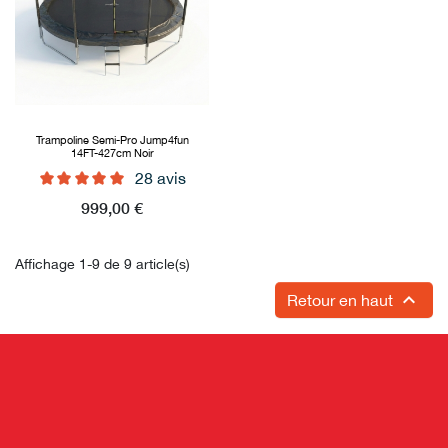
Trampoline Semi-Pro Jump4fun
14FT-427cm Noir
28 avis
Prix
999,00 €
Affichage 1-9 de 9 article(s)

Retour en haut