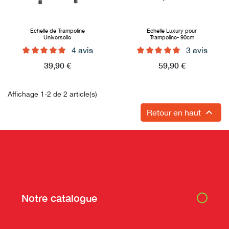
Echelle de Trampoline
Echelle Luxury pour
Universelle
Trampoline- 90cm
4 avis
3 avis
Prix
39,90 €
Prix
59,90 €
Affichage 1-2 de 2 article(s)

Retour en haut
Notre catalogue